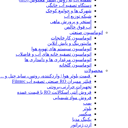
دستگاه تصفیه آب خانگی
شهرک ها و جوامع کوچک
شبکه توزیع آب
استخر و پرورش ماهی
آب فوق خالص
اتوماسیون صنعتی
اتوماسیون کارخانجات
مانیتورینگ و پایش آنلاین
اتوماسیون سیستم های تهویه هوا
اتوماسیون تصفیه خانه های آب و فاضلاب
اتوماسیون مرغداری ها و دامداری ها
اتوماسیون گلخانه
محصولات
قیمت بلوئر هوا | واردکننده، روتس، ساید چنل و …
فیلتر ممبران RO صنعتی تصفیه آب Filmtec
تجهیزات حرارتی-برودتی
فروش آنتی اسکالانت RO با قیمت عمده
فروش مواد شیمیایی
پمپ
بلوئر
میکسر
پکینگ مدیا
ازن ژنراتور