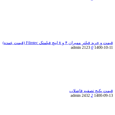
قیمت و خرید فیلتر ممبران ۴ و ۸ اینچ فیلمتک Filmtec (قیمت عمده)
admin
2123
0
1400-10-11
قیمت پکیج تصفیه فاضلاب
admin
2432
2
1400-09-13